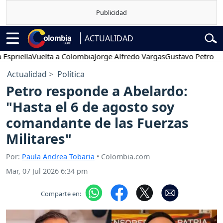
ACTUALIDAD
a
Vuelta a Colombia
Jorge Alfredo Vargas
Gustavo Petro
Posesión
Actualidad
Política
Petro responde a Abelardo:
"Hasta el 6 de agosto soy
comandante de las Fuerzas
Militares"
Por:
Paula Andrea Tobaria
• Colombia.com
Mar, 07 Jul 2026 6:34 pm
Comparte en: