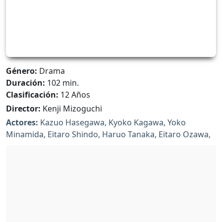
Género:
Drama
Duración:
102 min.
Clasificación:
12 Años
Director:
Kenji Mizoguchi
Actores:
Kazuo Hasegawa, Kyoko Kagawa, Yoko
Minamida, Eitaro Shindo, Haruo Tanaka, Eitaro Ozawa,
Chieko Naniwa, Tatsuya Ishiguro, Hiroshi Mizuno, Hisao
Toake