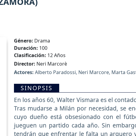
(ZAMORA)
Género:
Drama
Duración:
100
Clasificación:
12 Años
Director:
Neri Marcorè
Actores:
Alberto Paradossi, Neri Marcore, Marta Gasti
SINOPSIS
En los años 60, Walter Vismara es el contad
Tras mudarse a Milán por necesidad, se e
cuyo dueño está obsesionado con el fútb
jueguen un partido cada año. Sin embarg
tendrán que enfrentar le falta un arquero y