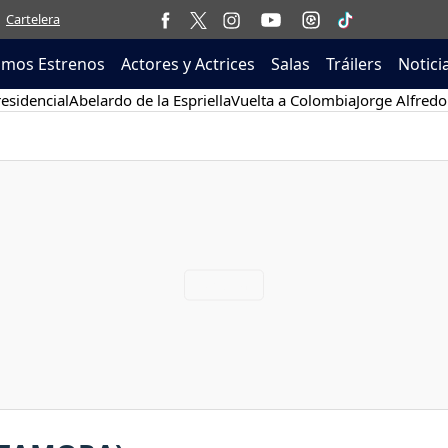
Cartelera
imos Estrenos
Actores y Actrices
Salas
Tráilers
Notici
esidencial
Abelardo de la Espriella
Vuelta a Colombia
Jorge Alfredo