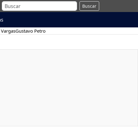
Buscar
as
 Vargas
Gustavo Petro