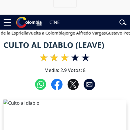
CINE
 Espriella
Vuelta a Colombia
Jorge Alfredo Vargas
Gustavo Petro
CULTO AL DIABLO (LEAVE)
Media:
2.9
Votos:
8