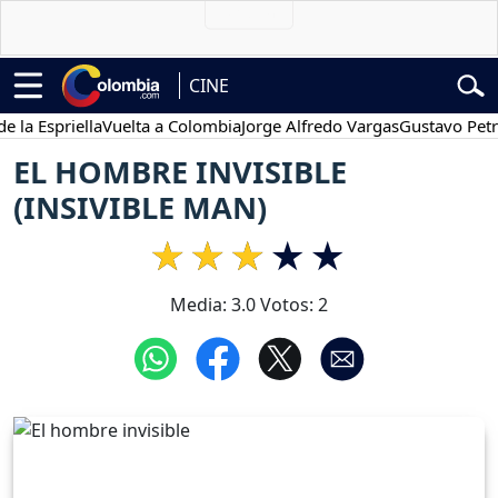
CINE
Espriella
Vuelta a Colombia
Jorge Alfredo Vargas
Gustavo Petro
EL HOMBRE INVISIBLE
(INSIVIBLE MAN)
Media:
3.0
Votos:
2