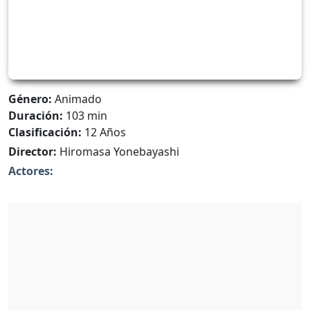
Género:
Animado
Duración:
103 min
Clasificación:
12 Años
Director:
Hiromasa Yonebayashi
Actores: