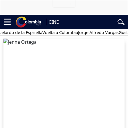
CINE
de la Espriella
Vuelta a Colombia
Jorge Alfredo Vargas
Gustavo Pet