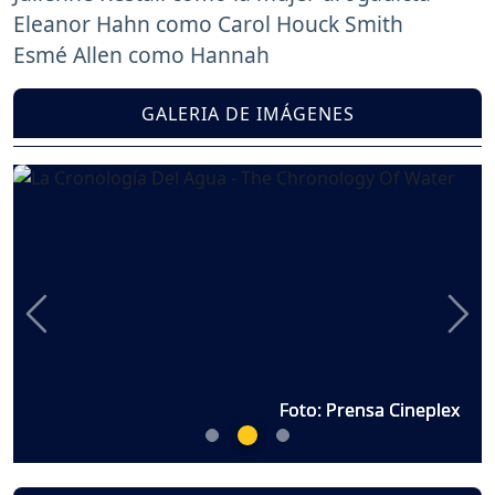
Eleanor Hahn como Carol Houck Smith
Esmé Allen como Hannah
GALERIA DE IMÁGENES
Previous
Nex
Foto: Prensa Cineplex
Foto: Prensa Cineplex
Foto: Prensa Cineplex