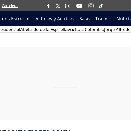
Cartelera
imos Estrenos
Actores y Actrices
Salas
Tráilers
Notici
esidencial
Abelardo de la Espriella
Vuelta a Colombia
Jorge Alfredo