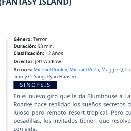
 (FANTASY ISLAND)
Género:
Terror
Duración:
93 min.
Clasificación:
12 Años
Director:
Jeff Wadlow
Actores:
Michael Rooker
,
Michael Peña
, Maggie Q, Lu
Jimmy O. Yang, Ryan Hansen
SINOPSIS
En el nuevo giro que le da Blumhouse a La I
Roarke hace realidad los sueños secretos
lujoso pero remoto resort tropical. Pero c
pesadillas, los invitados tienen que resolve
con vida.