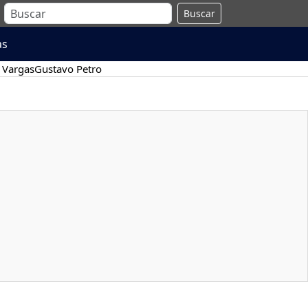
Buscar
as
 Vargas
Gustavo Petro