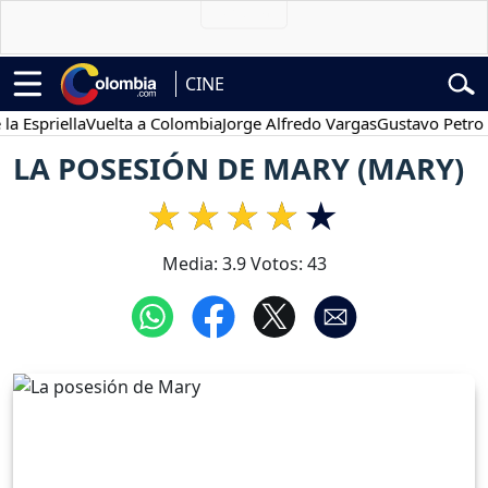
CINE
priella
Vuelta a Colombia
Jorge Alfredo Vargas
Gustavo Petro
Po
LA POSESIÓN DE MARY (MARY)
Media:
3.9
Votos:
43