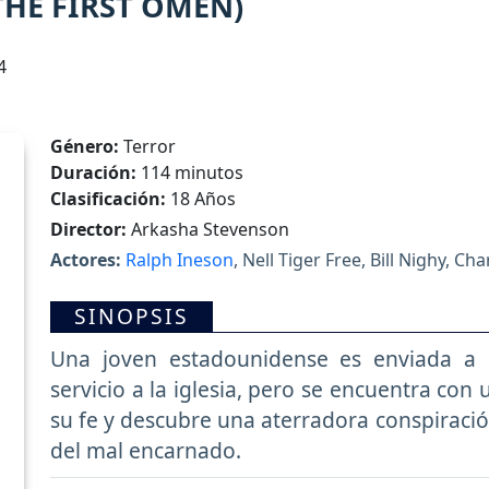
THE FIRST OMEN)
4
Género:
Terror
Duración:
114 minutos
Clasificación:
18 Años
Director:
Arkasha Stevenson
Actores:
Ralph Ineson
, Nell Tiger Free, Bill Nighy, Ch
SINOPSIS
Una joven estadounidense es enviada a
servicio a la iglesia, pero se encuentra con
su fe y descubre una aterradora conspiraci
del mal encarnado.