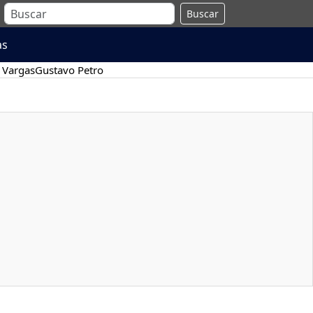
Buscar
as
 Vargas
Gustavo Petro