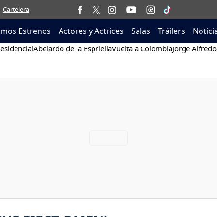
Cartelera
imos Estrenos
Actores y Actrices
Salas
Tráilers
Notici
esidencial
Abelardo de la Espriella
Vuelta a Colombia
Jorge Alfredo