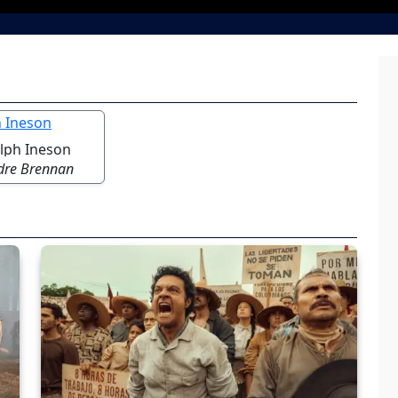
lph Ineson
dre Brennan