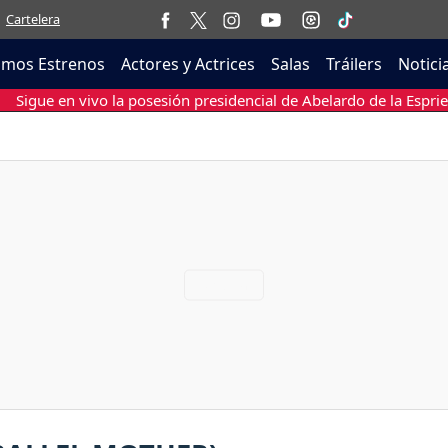
Cartelera
imos Estrenos
Actores y Actrices
Salas
Tráilers
Notici
Sigue en vivo la posesión presidencial de Abelardo de la Esprie