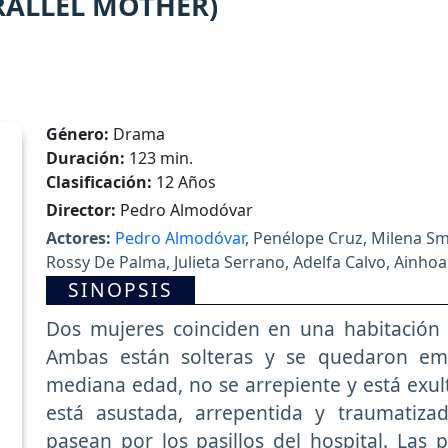
RALLEL MOTHER)
Género:
Drama
Duración:
123 min.
Clasificación:
12 Años
Director:
Pedro Almodóvar
Actores:
Pedro Almodóvar
, Penélope Cruz, Milena Smi
Rossy De Palma, Julieta Serrano, Adelfa Calvo, Ainhoa
Manrique, Inma Ochoa, Trinidad Iglesias, Carmen Flor
SINOPSIS
Domínguez, Chema Adeva, Ana Peleteiro
Dos mujeres coinciden en una habitación 
Ambas están solteras y se quedaron emb
mediana edad, no se arrepiente y está exult
está asustada, arrepentida y traumatizad
pasean por los pasillos del hospital. Las