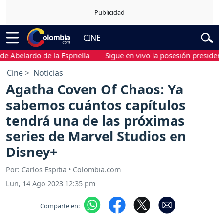
CINE
lardo de la Espriella
Sigue en vivo la posesión presidencial d
Cine
Noticias
Agatha Coven Of Chaos: Ya
sabemos cuántos capítulos
tendrá una de las próximas
series de Marvel Studios en
Disney+
Por: Carlos Espitia • Colombia.com
Lun, 14 Ago 2023 12:35 pm
Comparte en: