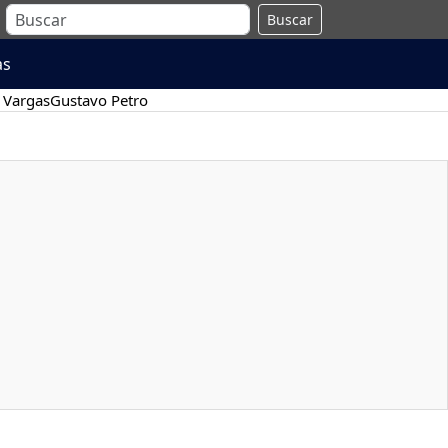
Buscar
as
 Vargas
Gustavo Petro