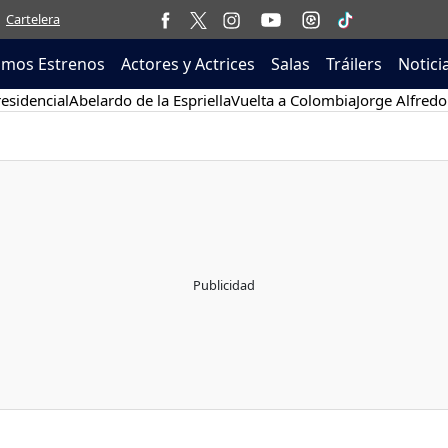
Cartelera
imos Estrenos
Actores y Actrices
Salas
Tráilers
Notici
esidencial
Abelardo de la Espriella
Vuelta a Colombia
Jorge Alfredo