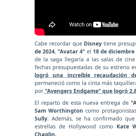
Cabe recordar que
Disney
tiene presup
de 2024
,
"Avatar 4"
el
18 de diciembre
de la saga llegaría a las salas de cin
fechas presupuestadas de su estreno 
logró una increíble recaudación d
permaneció como la cinta más taquillera
por
"Avengers Endgame" que logró 2.8 
El reparto de esta nueva entrega de
"
Sam Worthington
como protagonista
Sully
. Además, se ha confirmado que
estrellas de Hollywood como
Kate W
Chaplin.