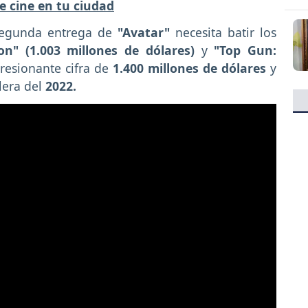
e cine en tu ciudad
 segunda entrega de
"Avatar"
necesita batir los
on" (1.003 millones de dólares)
y
"Top Gun:
resionante cifra de
1.400 millones de dólares
y
lera del
2022.