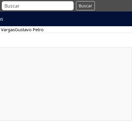
Buscar
as
 Vargas
Gustavo Petro