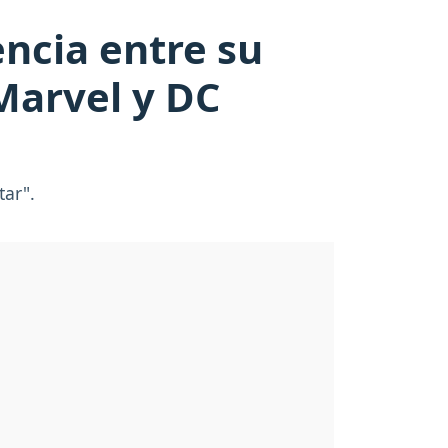
encia entre su
Marvel y DC
tar".