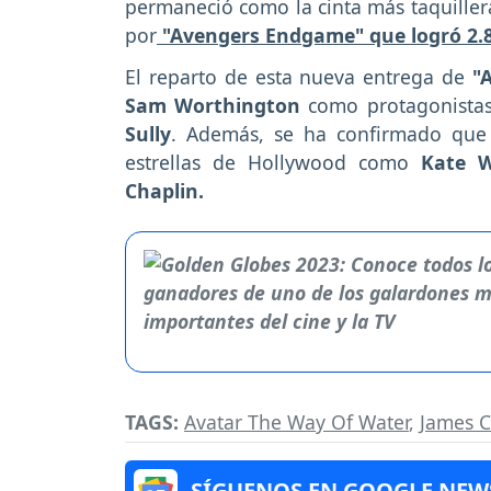
permaneció como la cinta más taquillera
por
"Avengers Endgame" que logró 2.8 
El reparto de esta nueva entrega de
"
Sam Worthington
como protagonista
Sully
. Además, se ha confirmado que
estrellas de Hollywood como
Kate W
Chaplin.
TAGS:
Avatar The Way Of Water
,
James 
SÍGUENOS EN GOOGLE NEW