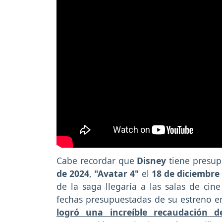
Cabe recordar que
Disney
tiene presup
de 2024
,
"Avatar 4"
el
18 de diciembre
de la saga llegaría a las salas de cin
fechas presupuestadas de su estreno 
logró una increíble recaudación d