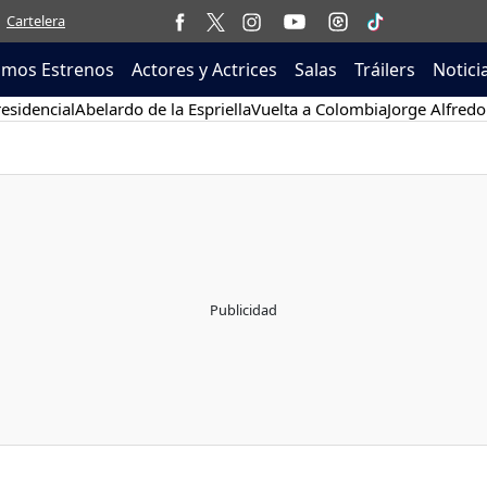
Cartelera
imos Estrenos
Actores y Actrices
Salas
Tráilers
Notici
esidencial
Abelardo de la Espriella
Vuelta a Colombia
Jorge Alfredo