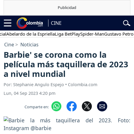
CINE
belardo de la Espriella
Liga BetPlay
Spider-Man
Gustavo Petro
Po
Cine
Noticias
Barbie' se corona como la
película más taquillera de 2023
a nivel mundial
Por: Stephanie Angulo Espejo • Colombia.com
Lun, 04 Sep 2023 4:20 pm
Comparte en: