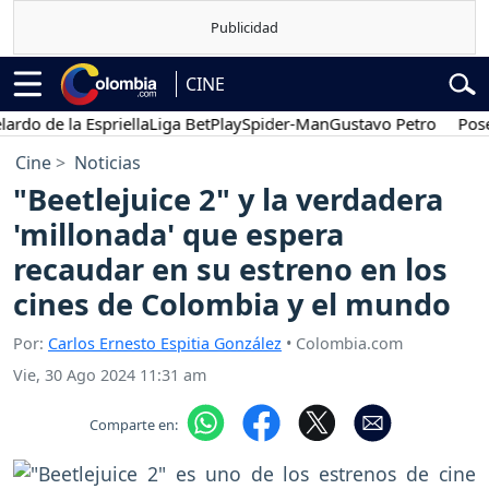
CINE
 de la Espriella
Liga BetPlay
Spider-Man
Gustavo Petro
Posesión
Cine
Noticias
"Beetlejuice 2" y la verdadera
'millonada' que espera
recaudar en su estreno en los
cines de Colombia y el mundo
Por:
Carlos Ernesto Espitia González
• Colombia.com
Vie, 30 Ago 2024 11:31 am
Comparte en: