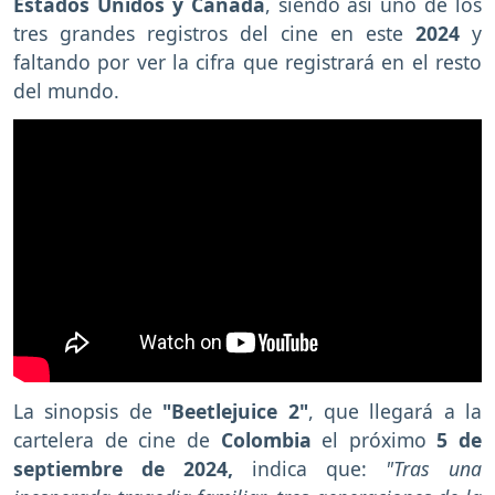
Estados Unidos y Canadá
, siendo así uno de los
tres grandes registros del cine en este
2024
y
faltando por ver la cifra que registrará en el resto
del mundo.
La sinopsis de
"Beetlejuice 2"
, que
llegará a la
cartelera de cine de
Colombia
el próximo
5 de
septiembre de 2024,
indica que:
"Tras una