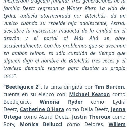
inesperada tragedia familiar, tres generaciones de la
familia Deetz regresan a Winter River. La vida de
Lydia, todavía atormentada por Bitelchús, da un
vuelco cuando su rebelde hija adolescente, Astrid,
descubre la misteriosa maqueta de la ciudad en el
desván y el portal al Más Allá se abre
accidentalmente. Con los problemas que se avecinan
en ambos reinos, es sólo cuestión de tiempo que
alguien diga el nombre de Bitelchús tres veces y el
travieso demonio regrese para desatar su propio
caos".
"Beetlejuice 2",
la cinta dirigida por
Tim Burton
,
cuenta en su elenco con:
Michael Keaton
como
Beetlejuice,
Winona Ryder
como Lydia
Deetz,
Catherine O'Hara
como Delia Deetz,
Jenna
Ortega
como Astrid Deetz,
Justin Theroux
como
Rory,
Monica Bellucci
como Delores,
Willem