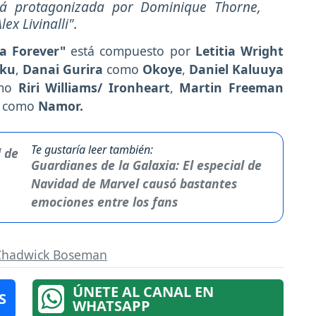
stá protagonizada por Dominique Thorne,
x Livinalli".
a Forever"
está compuesto por
Letitia Wright
ku
,
Danai Gurira
como
Okoye
,
Daniel Kaluuya
mo
Riri Williams/ Ironheart
,
Martin Freeman
como
Namor.
Te gustaría leer también:
Guardianes de la Galaxia: El especial de
Navidad de Marvel causó bastantes
emociones entre los fans
Chadwick Boseman
ÚNETE AL CANAL EN
S
WHATSAPP