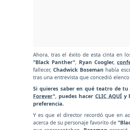
Ahora, tras el éxito de esta cinta en l
"Black Panther"
,
Ryan Coogler,
conf
fallecer,
Chadwick Boseman
había esc
tras una entrevista que concedió elenco 
Si quieres saber en qué teatro de tu
Forever
", puedes hacer
CLIC AQUÍ
y b
preferencia.
Y es que el director recordó que en aq
acerca de su personaje favorito de
"Bla
que representaban,
Boseman
escogió