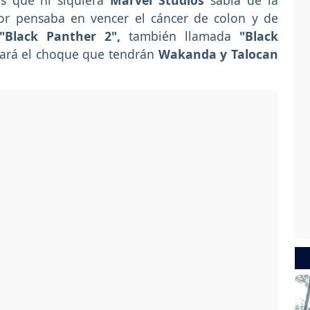
es que ni siquiera
Marvel Studios
sabía de la
or pensaba en vencer el cáncer de colon y de
"Black Panther 2",
también llamada
"Black
ará el choque que tendrán
Wakanda y Talocan