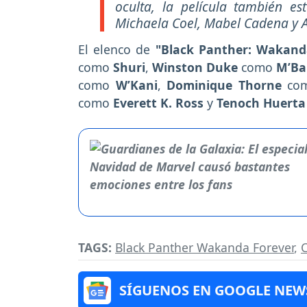
oculta, la película también e
Michaela Coel, Mabel Cadena y Ale
El elenco de
"Black Panther: Wakand
como
Shuri
,
Winston Duke
como
M’Ba
como
W’Kani
,
Dominique Thorne
co
como
Everett K. Ross
y
Tenoch Huerta
TAGS:
Black Panther Wakanda Forever
,
SÍGUENOS EN GOOGLE NEW