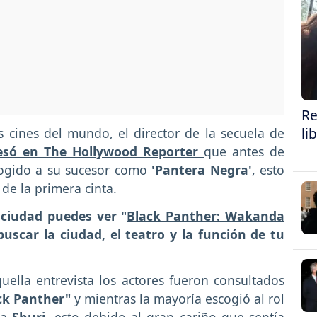
Re
li
os cines del mundo, el director de la secuela de
esó en The Hollywood Reporter
que antes de
ogido a su sucesor como
'Pantera Negra'
, esto
de la primera cinta.
 ciudad puedes ver "
Black Panther: Wakanda
uscar la ciudad, el teatro y la función de tu
uella entrevista los actores fueron consultados
ck Panther"
y mientras la mayoría escogió al rol
 a
Shuri
, esto debido al gran cariño que sentía