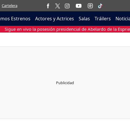
Cartelera
imos Estrenos
Actores y Actrices
Salas
Tráilers
Notici
Sigue en vivo la posesión presidencial de Abelardo de la Esprie