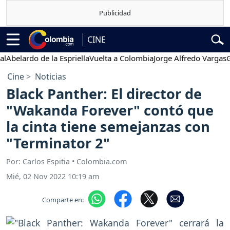
CINE
ardo de la Espriella
Vuelta a Colombia
Jorge Alfredo Vargas
Gustav
Cine
Noticias
Black Panther: El director de
"Wakanda Forever" contó que
la cinta tiene semejanzas con
"Terminator 2"
Por: Carlos Espitia • Colombia.com
Mié, 02 Nov 2022 10:19 am
Comparte en: