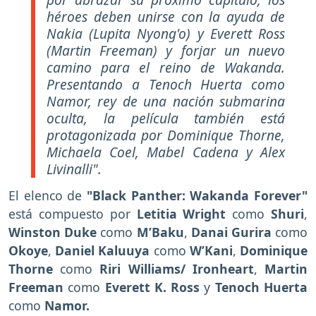
héroes deben unirse con la ayuda de
Nakia (Lupita Nyong'o) y Everett Ross
(Martin Freeman) y forjar un nuevo
camino para el reino de Wakanda.
Presentando a Tenoch Huerta como
Namor, rey de una nación submarina
oculta, la película también está
protagonizada por Dominique Thorne,
Michaela Coel, Mabel Cadena y Alex
Livinalli".
El elenco de
"Black Panther: Wakanda Forever"
está compuesto por
Letitia Wright
como
Shuri
,
Winston Duke
como
M’Baku
,
Danai Gurira
como
Okoye
,
Daniel Kaluuya
como
W’Kani
,
Dominique
Thorne
como
Riri Williams/ Ironheart
,
Martin
Freeman
como
Everett K. Ross
y
Tenoch Huerta
como
Namor.