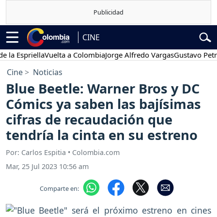
CINE
spriella
Vuelta a Colombia
Jorge Alfredo Vargas
Gustavo Petro
Po
Cine
Noticias
Blue Beetle: Warner Bros y DC
Cómics ya saben las bajísimas
cifras de recaudación que
tendría la cinta en su estreno
Por: Carlos Espitia • Colombia.com
Mar, 25 Jul 2023 10:56 am
Comparte en: