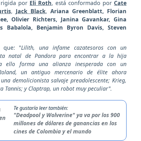
irigida por
Eli Roth
, está conformado por
Cate
rtis
,
Jack Black
,
Ariana Greenblatt, Florian
, Olivier Richters, Janina Gavankar, Gina
s Babalola, Benjamin Byron Davis, Steven
 que: "
Lilith, una infame cazatesoros con un
eta natal de Pandora para encontrar a la hija
ra ello forma una alianza inesperada con un
Roland, un antiguo mercenario de élite ahora
 una demolicionista salvaje preadolescente; Krieg,
ca Tannis; y Claptrap, un robot muy peculiar".
Te gustaría leer también:
"Deadpool y Wolverine" ya va por los 900
millones de dólares de ganancias en los
cines de Colombia y el mundo