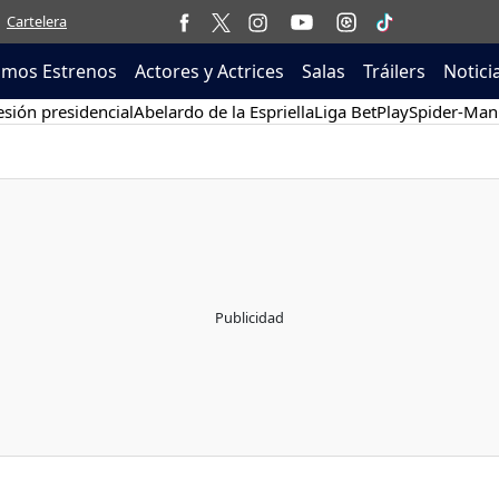
Cartelera
imos Estrenos
Actores y Actrices
Salas
Tráilers
Notici
sión presidencial
Abelardo de la Espriella
Liga BetPlay
Spider-Man