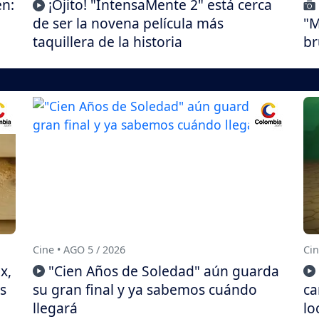
en:
¡Ojito! "IntensaMente 2" está cerca
de ser la novena película más
"M
taquillera de la historia
br
Cine • AGO 5 / 2026
Cin
x,
"Cien Años de Soledad" aún guarda
s
su gran final y ya sabemos cuándo
ca
llegará
lo