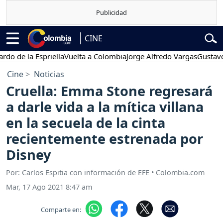
CINE
 la Espriella
Vuelta a Colombia
Jorge Alfredo Vargas
Gustavo Petr
Cine
Noticias
Cruella: Emma Stone regresará
a darle vida a la mítica villana
en la secuela de la cinta
recientemente estrenada por
Disney
Por: Carlos Espitia con información de EFE • Colombia.com
Mar, 17 Ago 2021 8:47 am
Comparte en: