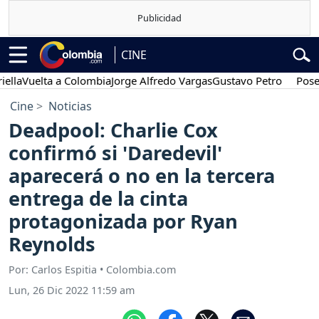
CINE
uelta a Colombia
Jorge Alfredo Vargas
Gustavo Petro
Posesión p
Cine
Noticias
Deadpool: Charlie Cox
confirmó si 'Daredevil'
aparecerá o no en la tercera
entrega de la cinta
protagonizada por Ryan
Reynolds
Por: Carlos Espitia • Colombia.com
Lun, 26 Dic 2022 11:59 am