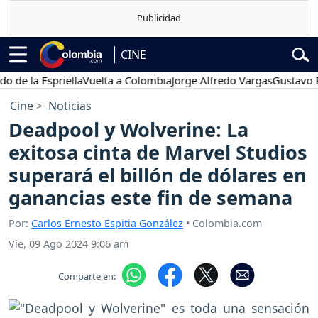
CINE
la Espriella
Vuelta a Colombia
Jorge Alfredo Vargas
Gustavo Petro
Cine
Noticias
Deadpool y Wolverine: La
exitosa cinta de Marvel Studios
superará el billón de dólares en
ganancias este fin de semana
Por:
Carlos Ernesto Espitia González
• Colombia.com
Vie, 09 Ago 2024 9:06 am
Comparte en: