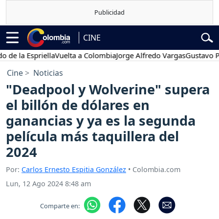
CINE
a Espriella
Vuelta a Colombia
Jorge Alfredo Vargas
Gustavo Petro
Cine
Noticias
"Deadpool y Wolverine" supera
el billón de dólares en
ganancias y ya es la segunda
película más taquillera del
2024
Por:
Carlos Ernesto Espitia González
• Colombia.com
Lun, 12 Ago 2024 8:48 am
Comparte en: