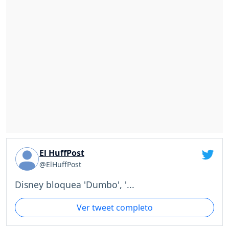
El HuffPost
@ElHuffPost
Disney bloquea 'Dumbo', '...
Ver tweet completo