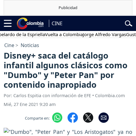
CINE
de la Espriella
Vuelta a Colombia
Jorge Alfredo Vargas
Gustavo Pe
Cine
Noticias
Disney+ saca del catálogo
infantil algunos clásicos como
"Dumbo" y "Peter Pan" por
contenido inapropiado
Por: Carlos Espitia con información de EFE • Colombia.com
Mié, 27 Ene 2021 9:20 am
Comparte en: