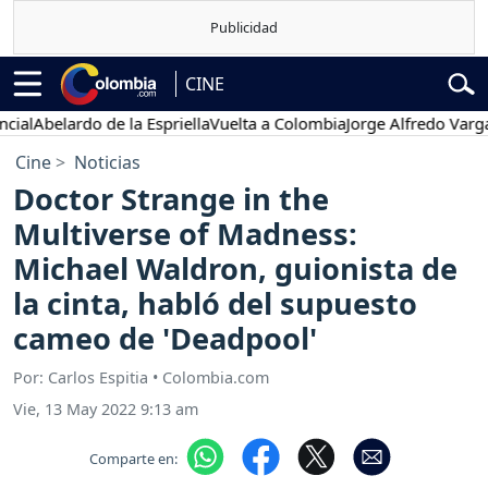
CINE
belardo de la Espriella
Vuelta a Colombia
Jorge Alfredo Vargas
Gus
Cine
Noticias
Doctor Strange in the
Multiverse of Madness:
Michael Waldron, guionista de
la cinta, habló del supuesto
cameo de 'Deadpool'
Por: Carlos Espitia • Colombia.com
Vie, 13 May 2022 9:13 am
Comparte en: