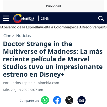
CINE
rdo de la Espriella
Vuelta a Colombia
Jorge Alfredo Vargas
Gustavo
Cine
Noticias
Doctor Strange in the
Multiverse of Madness: La más
reciente película de Marvel
Studios tuvo un impresionante
estreno en Disney+
Por: Carlos Espitia • Colombia.com
Mié, 29 Jun 2022 9:07 am
Comparte en: