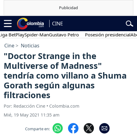
CINE
BetPlay
Spider-Man
Gustavo Petro
Posesión presidencial
Abelardo
Cine
Noticias
"Doctor Strange in the
Multiverse of Madness"
tendría como villano a Shuma
Gorath según algunas
filtraciones
Por: Redacción Cine • Colombia.com
Mié, 19 May 2021 11:35 am
Comparte en: