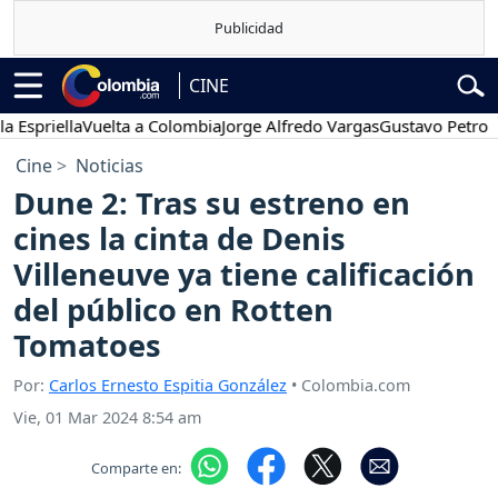
CINE
iella
Vuelta a Colombia
Jorge Alfredo Vargas
Gustavo Petro
Pose
Cine
Noticias
Dune 2: Tras su estreno en
cines la cinta de Denis
Villeneuve ya tiene calificación
del público en Rotten
Tomatoes
Por:
Carlos Ernesto Espitia González
• Colombia.com
Vie, 01 Mar 2024 8:54 am
Comparte en: