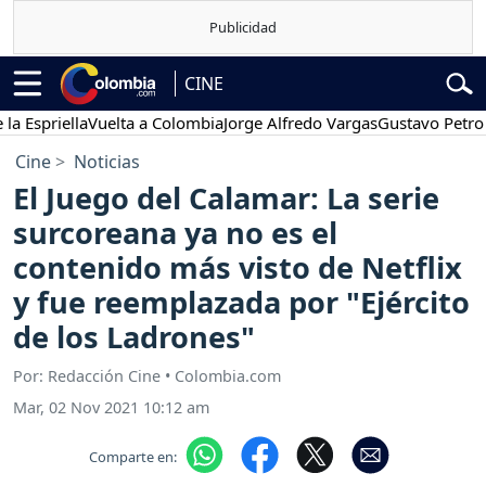
CINE
riella
Vuelta a Colombia
Jorge Alfredo Vargas
Gustavo Petro
Pos
Cine
Noticias
El Juego del Calamar: La serie
surcoreana ya no es el
contenido más visto de Netflix
y fue reemplazada por "Ejército
de los Ladrones"
Por: Redacción Cine • Colombia.com
Mar, 02 Nov 2021 10:12 am
Comparte en: