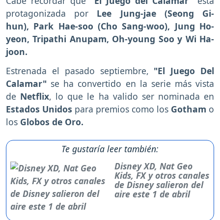
Cabe recordar que
"El Juego del Calamar"
está
protagonizada por
Lee Jung-jae (Seong Gi-
hun), Park Hae-soo (Cho Sang-woo), Jung Ho-
yeon, Tripathi Anupam, Oh-young Soo y Wi Ha-
joon.
Estrenada el pasado septiembre,
"El Juego Del
Calamar"
se ha convertido en la serie más vista
de
Netflix
, lo que le ha valido ser nominada en
Estados Unidos
para premios como los
Gotham
o
los
Globos de Oro.
Te gustaría leer también:
Disney XD, Nat Geo
Kids, FX y otros canales
de Disney salieron del
aire este 1 de abril