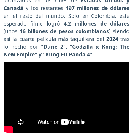
alcanzados en los cines de
Estados Unidos y
Canadá
y los restantes
197 millones de dólares
en el resto del mundo. Solo en Colombia, este
esperado filme logró
4.2 millones de dólares
(unos
16 billones de pesos colombianos
) siendo
así la cuarta película más taquillera del
2024
tras
lo hecho por
"Dune 2", "Godzilla x Kong: The
New Empire" y "Kung Fu Panda 4".