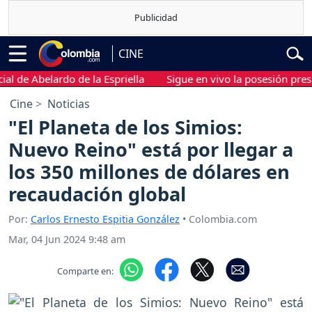
CINE
e Abelardo de la Espriella
Sigue en vivo la posesión presidenc
Cine
Noticias
"El Planeta de los Simios:
Nuevo Reino" está por llegar a
los 350 millones de dólares en
recaudación global
Por:
Carlos Ernesto Espitia González
• Colombia.com
Mar, 04 Jun 2024 9:48 am
Comparte en: