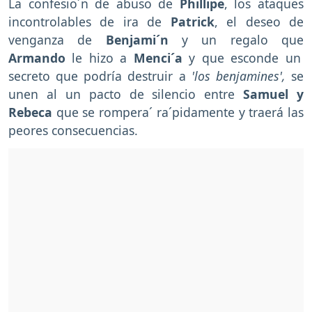
La confesio´n de abuso de
Phillipe
, los ataques
incontrolables de ira de
Patrick
, el deseo de
venganza de
Benjami´n
y un regalo que
Armando
le hizo a
Menci´a
y que esconde un
secreto que podría destruir a
'los benjamines',
se
unen al un pacto de silencio entre
Samuel y
Rebeca
que se rompera´ ra´pidamente y traerá las
peores consecuencias.