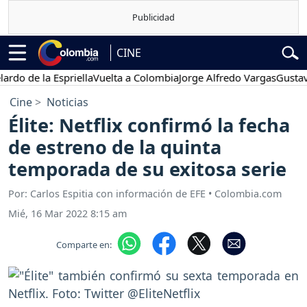
CINE
de la Espriella
Vuelta a Colombia
Jorge Alfredo Vargas
Gustavo Pet
Cine
Noticias
Élite: Netflix confirmó la fecha
de estreno de la quinta
temporada de su exitosa serie
Por: Carlos Espitia con información de EFE • Colombia.com
Mié, 16 Mar 2022 8:15 am
Comparte en: