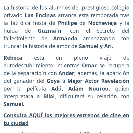
La historia de los alumnos del prestigioso colegio
privado
Las Encinas
arranca esta temporada tras
la fati´dica fiesta de
Phillipe
de
Nochevieja
y la
huida de
Guzma´n
, con el secreto del
fallecimiento de
Armando
amenazando con
truncar la historia de amor de
Samuel y Ari.
Rebeca
está en pleno viaje de
autodescubrimiento, mientras
Omar
se recupera
de la separacio´n con
Ander
; además, la aparición
del ganador del
Goya
a
Mejor Actor Revelación
por la película
Adú, Adam Nourou
, quien
interpretará a
Bilal,
dificultará su relación con
Samuel.
Consulta AQUÍ los mejores estrenos de cine en
tu ciudad