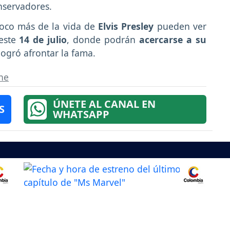
nservadores.
oco más de la vida de
Elvis Presley
pueden ver
 este
14 de julio
, donde podrán
acercarse a su
logró afrontar la fama.
ne
ÚNETE AL CANAL EN
S
WHATSAPP