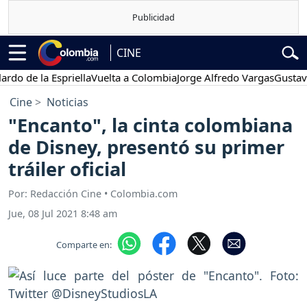
CINE
e la Espriella
Vuelta a Colombia
Jorge Alfredo Vargas
Gustavo Pet
Cine
Noticias
"Encanto", la cinta colombiana
de Disney, presentó su primer
tráiler oficial
Por: Redacción Cine • Colombia.com
Jue, 08 Jul 2021 8:48 am
Comparte en: