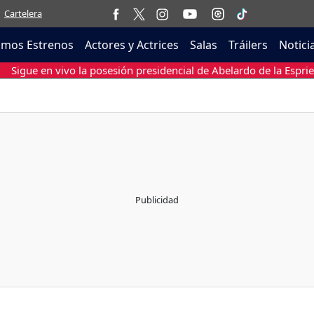
Cartelera
imos Estrenos
Actores y Actrices
Salas
Tráilers
Notici
Sigue en vivo la posesión presidencial de Abelardo de la Esprie