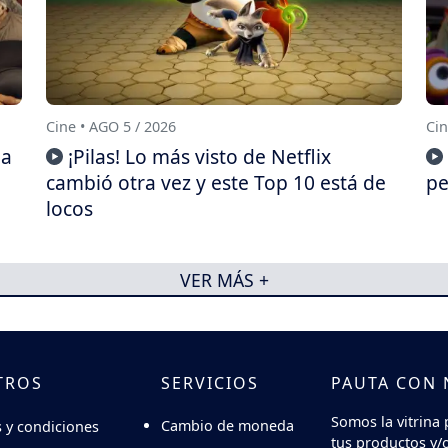
Cine • AGO 5 / 2026
Cin
da
¡Pilas! Lo más visto de Netflix
cambió otra vez y este Top 10 está de
pe
locos
VER MÁS +
TROS
SERVICIOS
PAUTA CON
Somos la vitrina 
Cambio de moneda
 y condiciones
tus productos y/o