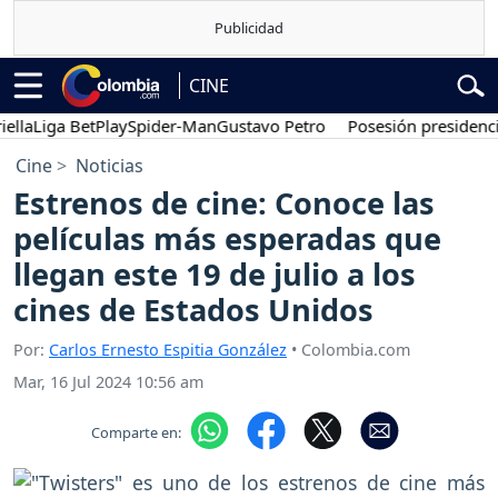
CINE
Liga BetPlay
Spider-Man
Gustavo Petro
Posesión presidencial
Ab
Cine
Noticias
Estrenos de cine: Conoce las
películas más esperadas que
llegan este 19 de julio a los
cines de Estados Unidos
Por:
Carlos Ernesto Espitia González
• Colombia.com
Mar, 16 Jul 2024 10:56 am
Comparte en: