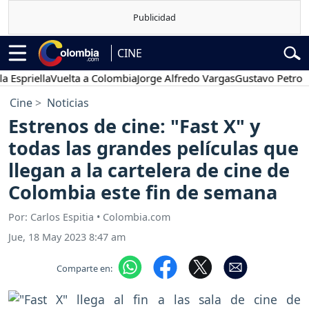
CINE
riella
Vuelta a Colombia
Jorge Alfredo Vargas
Gustavo Petro
Pose
Cine
Noticias
Estrenos de cine: "Fast X" y
todas las grandes películas que
llegan a la cartelera de cine de
Colombia este fin de semana
Por: Carlos Espitia • Colombia.com
Jue, 18 May 2023 8:47 am
Comparte en: