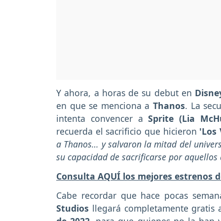
Y ahora, a horas de su debut en
Disne
en que se menciona a
Thanos
. La sec
intenta convencer a
Sprite (Lia McH
recuerda el sacrificio que hicieron
'Los 
a Thanos… y salvaron la mitad del unive
su capacidad de sacrificarse por aquello
Consulta AQUÍ los mejores estrenos d
Cabe recordar que hace pocas seman
Studios
llegará completamente gratis 
de 2022
, para que quienes no la han v