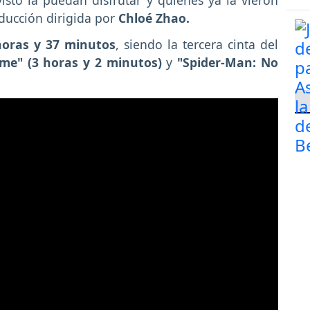
ucción dirigida por
Chloé Zhao.
horas y 37 minutos
, siendo la tercera cinta del
me" (3 horas y 2 minutos)
y
"Spider-Man: No