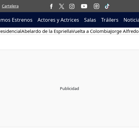
Cartelera
imos Estrenos
Actores y Actrices
Salas
Tráilers
Notici
esidencial
Abelardo de la Espriella
Vuelta a Colombia
Jorge Alfredo