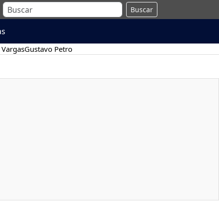
Buscar
as
 Vargas
Gustavo Petro