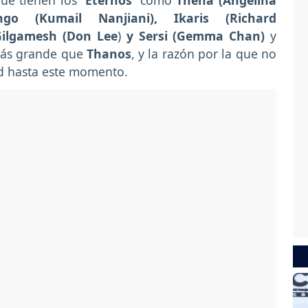
que tienen los
'Eternos'
como
Thena (Angelina
go (Kumail Nanjiani), Ikaris (Richard
Gilgamesh (Don Lee
)
y Sersi (Gemma Chan)
y
más grande que
Thanos
, y la razón por la que no
d hasta este momento.