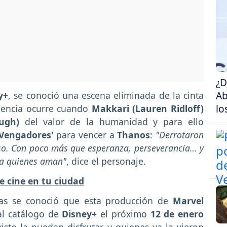
¿D
Ab
y+
, se conoció una escena eliminada de la cinta
lo
uencia ocurre cuando
Makkari (Lauren Ridloff)
ugh)
del valor de la humanidad y para ello
Vengadores'
para vencer a
Thanos
:
"Derrotaron
rso. Con poco más que esperanza, perseverancia… y
s a quienes aman"
, dice el personaje.
e cine en tu ciudad
as se conoció que esta producción de
Marvel
al catálogo de
Disney+
el próximo
12 de enero
isto la puedan disfrutar y quienes ya la vieron