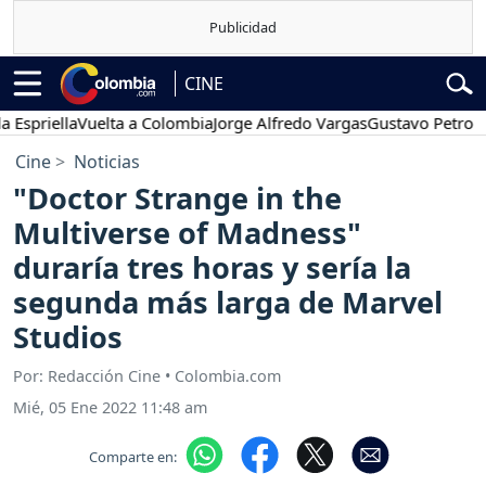
CINE
iella
Vuelta a Colombia
Jorge Alfredo Vargas
Gustavo Petro
Pose
Cine
Noticias
"Doctor Strange in the
Multiverse of Madness"
duraría tres horas y sería la
segunda más larga de Marvel
Studios
Por: Redacción Cine • Colombia.com
Mié, 05 Ene 2022 11:48 am
Comparte en: