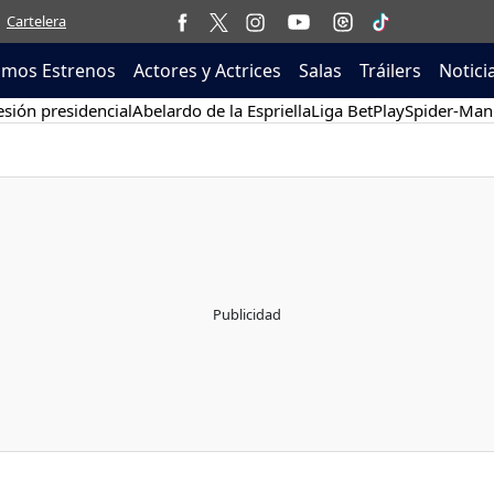
Cartelera
imos Estrenos
Actores y Actrices
Salas
Tráilers
Notici
sión presidencial
Abelardo de la Espriella
Liga BetPlay
Spider-Man