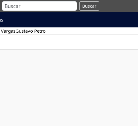
Buscar
as
 Vargas
Gustavo Petro