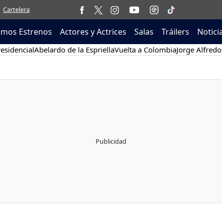
Cartelera
imos Estrenos
Actores y Actrices
Salas
Tráilers
Notici
esidencial
Abelardo de la Espriella
Vuelta a Colombia
Jorge Alfredo