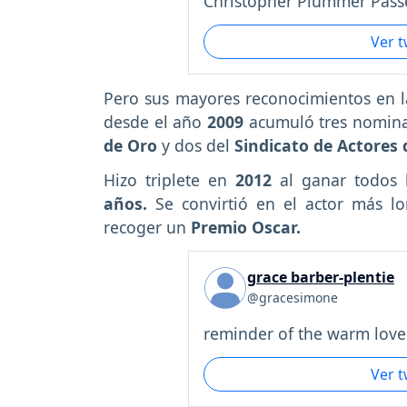
Christopher Plummer Passe
Ver 
Pero sus mayores reconocimientos en la 
desde el año
2009
acumuló tres nomina
de Oro
y dos del
Sindicato de Actores
Hizo triplete en
2012
al ganar todos
años.
Se convirtió en el actor más lo
recoger un
Premio Oscar.
grace barber-plentie
@gracesimone
reminder of the warm love.
Ver 