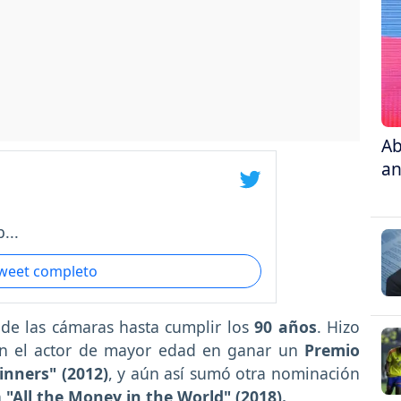
Ab
an
...
tweet completo
 de las cámaras hasta cumplir los
90 años
. Hizo
 en el actor de mayor edad en ganar un
Premio
inners" (2012)
, y aún así sumó otra nominación
n
"All the Money in the World" (2018).