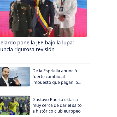
elardo pone la JEP bajo la lupa:
uncia rigurosa revisión
De la Espriella anunció
fuerte cambio al
impuesto que pagan los
más ricos
Gustavo Puerta estaría
muy cerca de dar el salto
a histórico club europeo