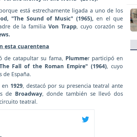
porque está estrechamente ligada a uno de los
od, "The Sound of Music" (1965),
en el que
padre de la familia
Von Trapp
, cuyo corazón se
ews.
en esta cuarentena
nó de catapultar su fama,
Plumme
r participó en
The Fall of the Roman Empire" (1964)
, cuyo
es de España.
en
1929
, destacó por su presencia teatral ante
ios de
Broadway
, donde también se llevó dos
ircuito teatral.