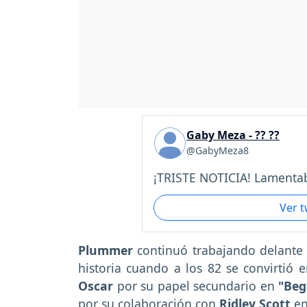
Gaby Meza - ?? ??
@GabyMeza8
¡TRISTE NOTICIA! Lamentab
Ver 
Plummer
continuó trabajando delante
historia cuando a los 82 se convirtió
Oscar
por su papel secundario en
"Beg
por su colaboración con
Ridley Scott
e