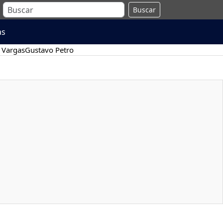
Buscar
as
 Vargas
Gustavo Petro