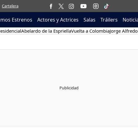
Cartelera
imos Estrenos
Actores y Actrices
Salas
Tráilers
Notici
esidencial
Abelardo de la Espriella
Vuelta a Colombia
Jorge Alfredo