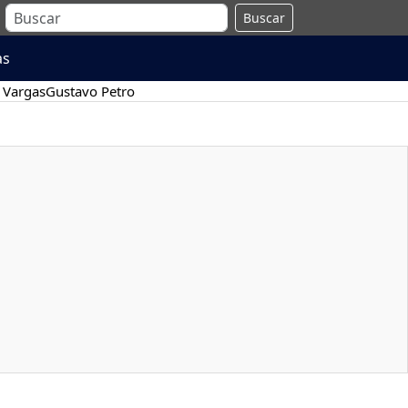
Buscar
as
 Vargas
Gustavo Petro