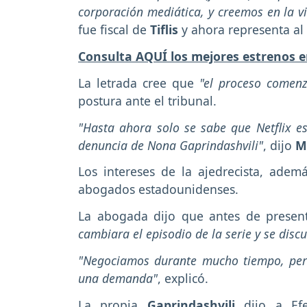
corporación mediática, y creemos en la vi
fue fiscal de
Tiflis
y ahora representa a
Consulta AQUÍ los mejores estrenos e
La letrada cree que
"el proceso comenz
postura ante el tribunal.
"Hasta ahora solo se sabe que Netflix e
denuncia de Nona Gaprindashvili"
, dijo
M
Los intereses de la ajedrecista, adem
abogados estadounidenses.
La abogada dijo que antes de presen
cambiara el episodio de la serie y se disc
"Negociamos durante mucho tiempo, pero 
una demanda"
, explicó.
La propia
Gaprindashvili
dijo a Ef