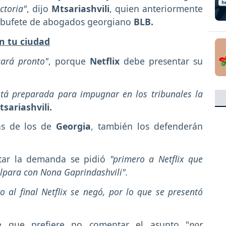
ctoria"
, dijo
Mtsariashvili
, quien anteriormente
l bufete de abogados georgiano
BLB.
n tu ciudad
ará pronto"
, porque
Netflix
debe presentar su
stá preparada para impugnar en los tribunales la
tsariashvili.
ás de los de
Georgia
, también los defenderán
tar la demanda se pidió
"primero a Netflix que
ulpara con Nona Gaprindashvili".
al final Netflix se negó, por lo que se presentó
e que prefiere no comentar el asunto "
por