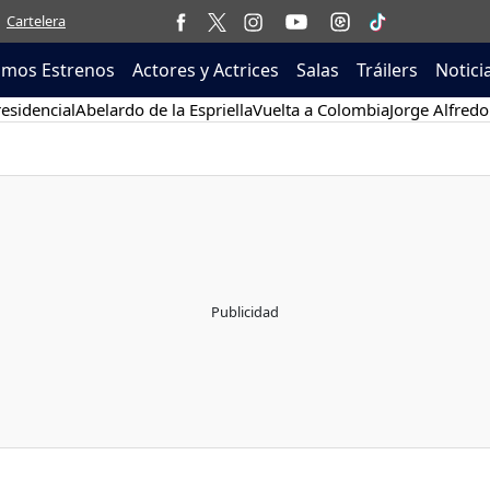
Cartelera
imos Estrenos
Actores y Actrices
Salas
Tráilers
Notici
esidencial
Abelardo de la Espriella
Vuelta a Colombia
Jorge Alfredo