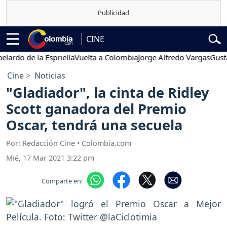
CINE
 de la Espriella
Vuelta a Colombia
Jorge Alfredo Vargas
Gustavo Pe
Cine
Noticias
"Gladiador", la cinta de Ridley
Scott ganadora del Premio
Oscar, tendrá una secuela
Por: Redacción Cine • Colombia.com
Mié, 17 Mar 2021 3:22 pm
Comparte en: