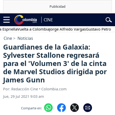
CINE
iella
Vuelta a Colombia
Jorge Alfredo Vargas
Gustavo Petro
Pose
Cine
Noticias
Guardianes de la Galaxia:
Sylvester Stallone regresará
para el 'Volumen 3' de la cinta
de Marvel Studios dirigida por
James Gunn
Por: Redacción Cine • Colombia.com
Jue, 29 Jul 2021 9:03 am
Comparte en: