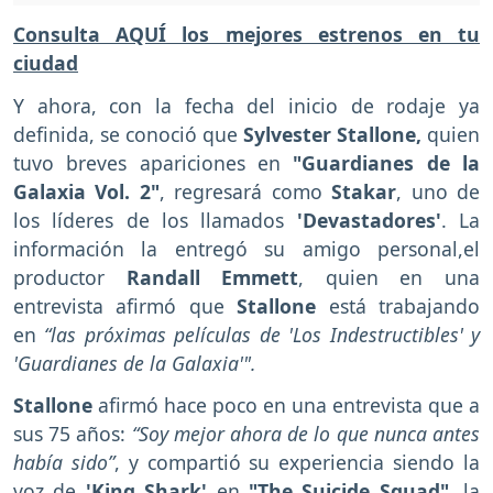
Consulta AQUÍ los mejores estrenos en tu
ciudad
Y ahora, con la fecha del inicio de rodaje ya
definida, se conoció que
Sylvester Stallone,
quien
tuvo breves apariciones en
"Guardianes de la
Galaxia Vol. 2"
, regresará como
Stakar
, uno de
los líderes de los llamados
'Devastadores'
. La
información la entregó su amigo personal,el
productor
Randall Emmett
, quien en una
entrevista afirmó que
Stallone
está trabajando
en
“las próximas películas de 'Los Indestructibles' y
'Guardianes de la Galaxia'".
Stallone
afirmó hace poco en una entrevista que a
sus 75 años:
“Soy mejor ahora de lo que nunca antes
había sido”
, y compartió su experiencia siendo la
voz de
'King Shark'
en
"The Suicide Squad"
, la