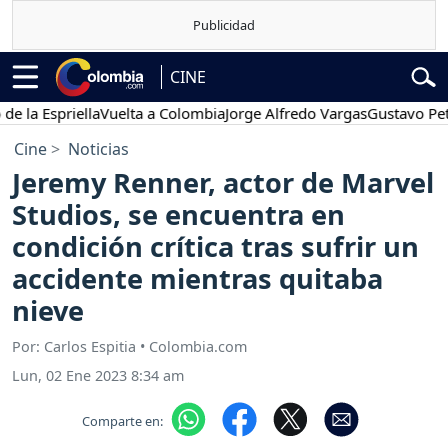
CINE
Espriella
Vuelta a Colombia
Jorge Alfredo Vargas
Gustavo Petro
P
Cine
Noticias
Jeremy Renner, actor de Marvel
Studios, se encuentra en
condición crítica tras sufrir un
accidente mientras quitaba
nieve
Por: Carlos Espitia • Colombia.com
Lun, 02 Ene 2023 8:34 am
Comparte en: