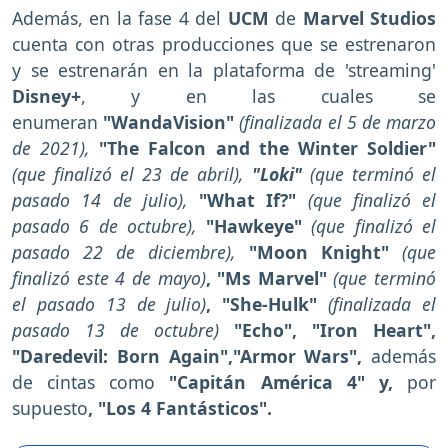
Además, en la fase 4 del
UCM
de
Marvel Studios
cuenta con otras producciones que se estrenaron
y se estrenarán en la plataforma de 'streaming'
Disney+
, y en las cuales se
enumeran
"WandaVision"
(finalizada el 5 de marzo
de 2021),
"The Falcon and the Winter Soldier"
(que finalizó el 23 de abril),
"Loki"
(que terminó el
pasado 14 de julio),
"What If?"
(que finalizó el
pasado 6 de octubre),
"Hawkeye"
(que finalizó el
pasado 22 de diciembre),
"Moon Knight"
(que
finalizó este 4 de mayo)
, "Ms Marvel"
(que terminó
el pasado 13 de julio)
, "She-Hulk"
(finalizada el
pasado 13 de octubre)
"Echo", "Iron Heart",
"Daredevil: Born Again","Armor Wars",
además
de cintas como
"Capitán América 4" y,
por
supuesto
, "Los 4 Fantásticos".