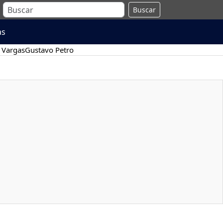
Buscar
as
 Vargas
Gustavo Petro