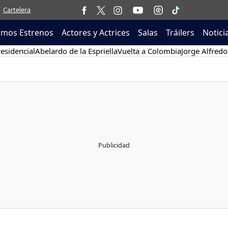
Cartelera
imos Estrenos
Actores y Actrices
Salas
Tráilers
Notici
esidencial
Abelardo de la Espriella
Vuelta a Colombia
Jorge Alfredo