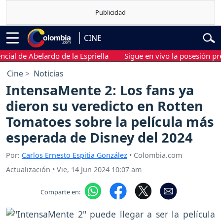
CINE
de Abelardo de la Espriella
Sigue en vivo la posesión presiden
Cine
Noticias
IntensaMente 2: Los fans ya
dieron su veredicto en Rotten
Tomatoes sobre la película más
esperada de Disney del 2024
Por:
Carlos Ernesto Espitia González
• Colombia.com
Actualización
•
Vie, 14 Jun 2024 10:07 am
Comparte en: